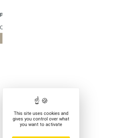
Produit ajouté au panier
Mentions légales
Que voulez-vous faire ?
VOIR LE CONTENU DU PANIER
CONTINUER VOS AC
This site uses cookies and
gives you control over what
you want to activate