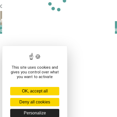
allanche-aux-lampions
Que voulez-vous faire ?
VOIR LE CONTENU DU PANIER
CONTINUER VOS
ACHATS
Mentions légales
Contact
Conditions générales de
vente
This site uses cookies and
gives you control over what
you want to activate
OK, accept all
Deny all cookies
Personalize